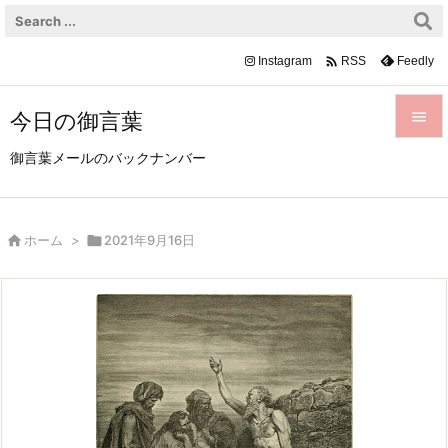

Instagram
Feedly
RSS
今日の御言葉


御言葉メールのバックナンバー
メニュ

サイド

ホーム
>

2021年9月16日

前へ

次へ

検索