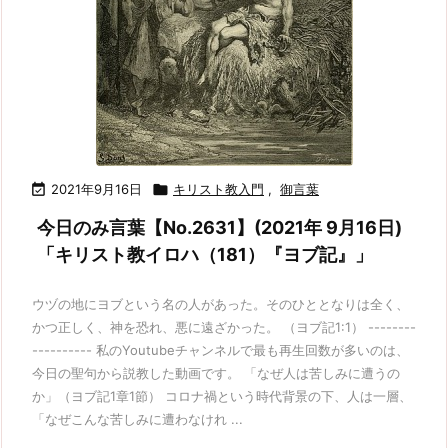

2021年9月16日

キリスト教入門
,
御言葉
今日のみ言葉【No.2631】(2021年 9月16日)
「キリスト教イロハ（181）『ヨブ記』」
ウヅの地にヨブという名の人があった。そのひととなりは全く、
かつ正しく、神を恐れ、悪に遠ざかった。 （ヨブ記1:1） --------
---------- 私のYoutubeチャンネルで最も再生回数が多いのは、
今日の聖句から説教した動画です。 「なぜ人は苦しみに遭うの
か」（ヨブ記1章1節） コロナ禍という時代背景の下、人は一層、
「なぜこんな苦しみに遭わなけれ ...