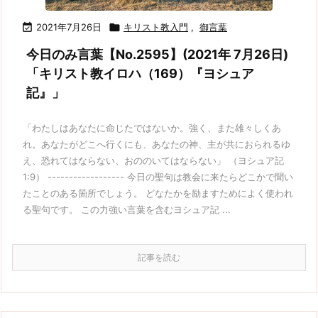

2021年7月26日

キリスト教入門
,
御言葉
今日のみ言葉【No.2595】(2021年 7月26日)
「キリスト教イロハ（169）『ヨシュア
記』」
「わたしはあなたに命じたではないか。強く、また雄々しくあ
れ。あなたがどこへ行くにも、あなたの神、主が共におられるゆ
え、恐れてはならない、おののいてはならない」 （ヨシュア記
1:9） ------------------ 今日の聖句は教会に来たらどこかで聞い
たことのある箇所でしょう。 どなたかを励ますためによく使われ
る聖句です。 この力強い言葉を含むヨシュア記 ...
記事を読む