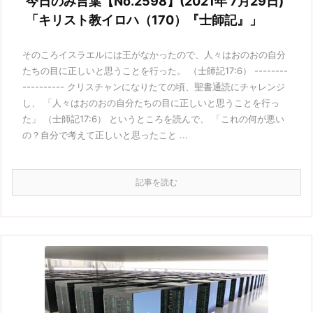
今日のみ言葉【No.2598】(2021年 7月29日)
「キリスト教イロハ（170）『士師記』」
そのころイスラエルには王がなかったので、人々はおのおの自分
たちの目に正しいと思うことを行った。 （士師記17:6） --------
---------- クリスチャンになりたての頃、聖書通読にチャレンジ
し、 「人々はおのおの自分たちの目に正しいと思うことを行っ
た」 （士師記17:6） というところを読んで、 「これの何が悪い
の？自分で考えて正しいと思ったこと ...
記事を読む