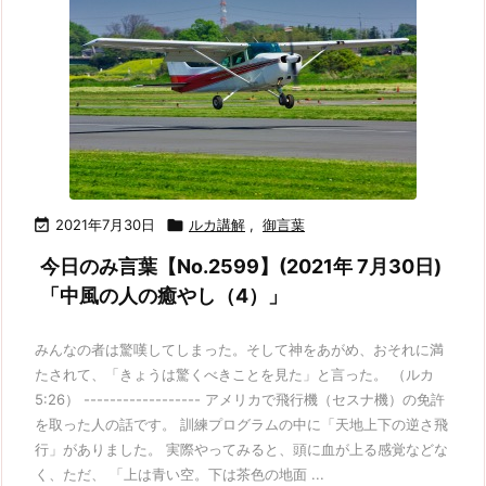

2021年7月30日

ルカ講解
,
御言葉
今日のみ言葉【No.2599】(2021年 7月30日)
「中風の人の癒やし（4）」
みんなの者は驚嘆してしまった。そして神をあがめ、おそれに満
たされて、「きょうは驚くべきことを見た」と言った。 （ルカ
5:26） ------------------ アメリカで飛行機（セスナ機）の免許
を取った人の話です。 訓練プログラムの中に「天地上下の逆さ飛
行」がありました。 実際やってみると、頭に血が上る感覚などな
く、ただ、 「上は青い空。下は茶色の地面 ...