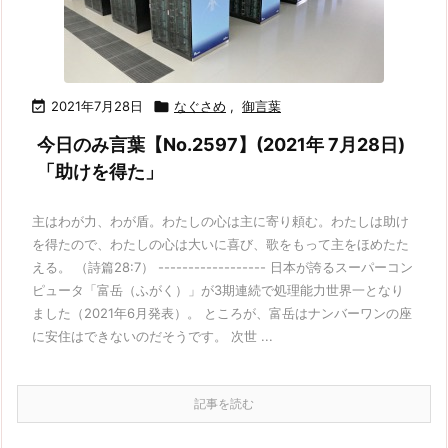

2021年7月28日

なぐさめ
,
御言葉
今日のみ言葉【No.2597】(2021年 7月28日)
「助けを得た」
主はわが力、わが盾。わたしの心は主に寄り頼む。わたしは助け
を得たので、わたしの心は大いに喜び、歌をもって主をほめたた
える。 （詩篇28:7） ------------------ 日本が誇るスーパーコン
ピュータ「富岳（ふがく）」が3期連続で処理能力世界一となり
ました（2021年6月発表）。 ところが、富岳はナンバーワンの座
に安住はできないのだそうです。 次世 ...
記事を読む