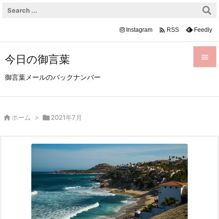

Instagram
Feedly
RSS
今日の御言葉


御言葉メールのバックナンバー
メニュ

サイド

ホーム
>

2021年7月

前へ

次へ

検索