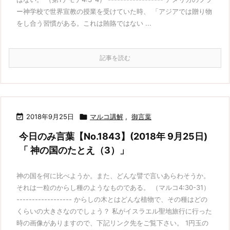
ー神学校で世界宣教の授業を受けていた時、 「アジアでは贈り物
をし合う習慣がある。これは賄賂ではない ...
記事を読む

2018年9月25日

マルコ講解
,
御言葉
今日のみ言葉【No.1843】(2018年 9月25日)
「 神の国のたとえ（3）」
神の国を何に比べようか。また、どんな譬で言いあらわそうか。
それは一粒のからし種のようなものである。 （マルコ4:30-31）
------------------ からしの木とはどんな植物で、その種はどの
くらいの大きさなのでしょう？ 私がイスラエル聖地旅行に行った
時の画像がありますので、下記リンク先をご覧下さい。 1円玉の