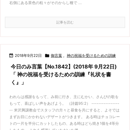
右側にある茶色の粒々がそのからし種で ...
記事を読む

2018年9月22日

御言葉
,
神の祝福を受けるための訓練
今日のみ言葉【No.1842】(2018年 9月22日)
「 神の祝福を受けるための訓練『礼状を書
く』」
われらは感謝をもって、み前に行き、主にむかい、さんびの歌を
もって、喜ばしい声をあげよう。 （詩篇95:2） ----------------
-- 米沢興譲教会でスタッフの方々と昼食を共にすると、よそでは
まずお目にかかれないデザートがつきます。 ある時はチョコレー
トの一片を半分にカットしたもの、ある時はどら焼き1個を4等分