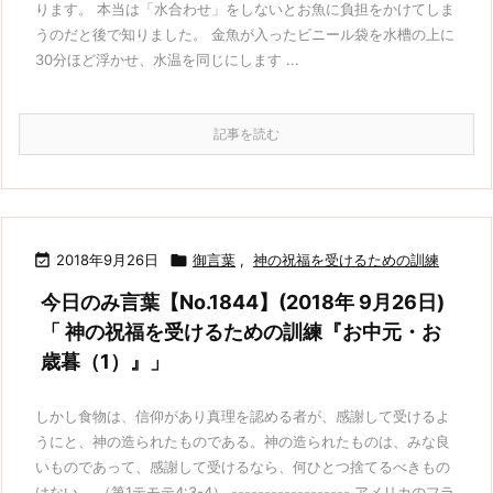
ります。 本当は「水合わせ」をしないとお魚に負担をかけてしま
うのだと後で知りました。 金魚が入ったビニール袋を水槽の上に
30分ほど浮かせ、水温を同じにします ...
記事を読む

2018年9月26日

御言葉
,
神の祝福を受けるための訓練
今日のみ言葉【No.1844】(2018年 9月26日)
「 神の祝福を受けるための訓練『お中元・お
歳暮（1）』」
しかし食物は、信仰があり真理を認める者が、感謝して受けるよ
うにと、神の造られたものである。神の造られたものは、みな良
いものであって、感謝して受けるなら、何ひとつ捨てるべきもの
はない。 （第1テモテ4:3-4） ------------------ アメリカのフラ