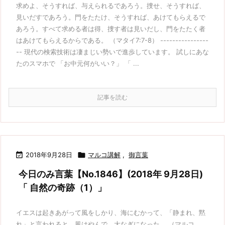
求めよ、そうすれば、与えられるであろう。捜せ、そうすれば、
見いだすであろう。門をたたけ、そうすれば、あけてもらえるで
あろう。すべて求める者は得、捜す者は見いだし、門をたたく者
はあけてもらえるからである。 （マタイ7:7-8） ----------------
-- 現代の検索技術は凄まじい勢いで進歩しています。 試しにあな
たのスマホで 「お中元何がいい？」 「 ...
記事を読む

2018年9月28日

マルコ講解
,
御言葉
今日のみ言葉【No.1846】(2018年 9月28日)
「 自然の奇跡（1）」
イエスは起きあがって風をしかり、海にむかって、「静まれ、黙
れ」と言われると、風はやんで、大なぎになった。 （マルコ