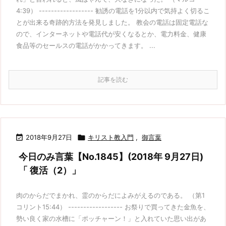
4:39） ------------------ 勧誘の電話を1分以内で気持よく切るこ
とが出来る奇跡的方法を発見しました。 教会の電話は固定電話な
ので、インターネットや電話代が安くなるとか、電力料金、健康
食品等のセールスの電話がかかってきます。 ...
記事を読む

2018年9月27日

キリスト教入門
,
御言葉
今日のみ言葉【No.1845】(2018年 9月27日)
「 復活（2）」
肉のからだでまかれ、霊のからだによみがえるのである。 （第1
コリント15:44） ------------------ お祭りで買ってきた金魚を、
勢い良く家の水槽に「ポッチャーン！」と入れていた思い出があ