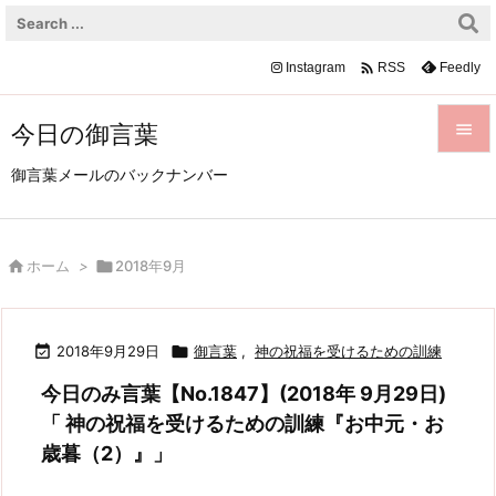

Instagram
Feedly
RSS
今日の御言葉


御言葉メールのバックナンバー
メニュ

サイド

ホーム
>

2018年9月

前へ


2018年9月29日

御言葉
,
神の祝福を受けるための訓練
次へ
今日のみ言葉【No.1847】(2018年 9月29日)

「 神の祝福を受けるための訓練『お中元・お
検索
歳暮（2）』」