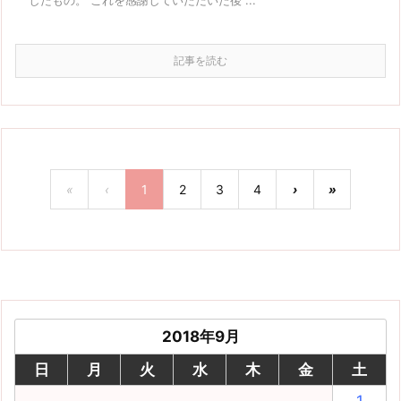
したもの。 これを感謝していただいた後 ...
記事を読む
«
‹
1
2
3
4
›
»
2018年9月
日
月
火
水
木
金
土