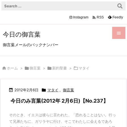

Instagram
Feedly
RSS
今日の御言葉


御言葉メールのバックナンバー
メニュ

サイド

ホーム
>

御言葉
>

新約聖書
>

マタイ

前へ


2012年2月6日

マタイ
,
御言葉
次へ
今日のみ言葉(2012年 2月6日)【No.237】

検索
そのとき、イエスは彼らに言われた、「恐れることはない。行っ
て兄弟たちに、ガリラヤに行け、そこでわたしに会えるであろ