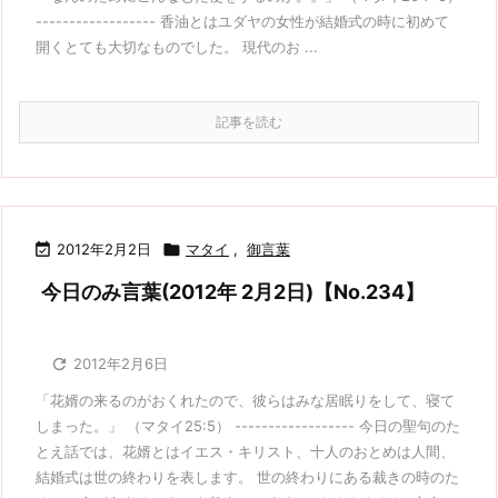
------------------ 香油とはユダヤの女性が結婚式の時に初めて
開くとても大切なものでした。 現代のお ...
記事を読む

2012年2月2日

マタイ
,
御言葉
今日のみ言葉(2012年 2月2日)【No.234】

2012年2月6日
「花婿の来るのがおくれたので、彼らはみな居眠りをして、寝て
しまった。」 （マタイ25:5） ------------------ 今日の聖句のた
とえ話では、花婿とはイエス・キリスト、十人のおとめは人間、
結婚式は世の終わりを表します。 世の終わりにある裁きの時のた