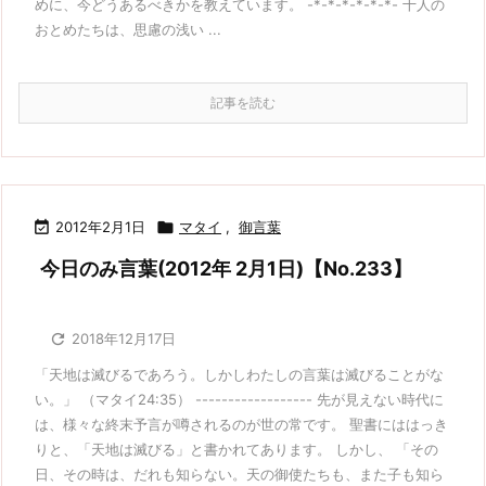
めに、今どうあるべきかを教えています。 -*-*-*-*-*-*- 十人の
おとめたちは、思慮の浅い ...
記事を読む

2012年2月1日

マタイ
,
御言葉
今日のみ言葉(2012年 2月1日)【No.233】

2018年12月17日
「天地は滅びるであろう。しかしわたしの言葉は滅びることがな
い。」 （マタイ24:35） ------------------ 先が見えない時代に
は、様々な終末予言が噂されるのが世の常です。 聖書にははっき
りと、「天地は滅びる」と書かれてあります。 しかし、 「その
日、その時は、だれも知らない。天の御使たちも、また子も知ら