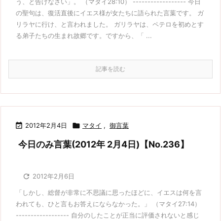
う、と告げなさい」。 （マタイ28:10） ------------------ 今日
の聖句は、復活直後にイエス様が女たちに語られた言葉です。 ガ
リラヤに行け、と言われました。 ガリラヤは、ペテロを初めとす
る弟子たちの生まれ故郷です。ですから、「 ...
記事を読む

2012年2月4日

マタイ
,
御言葉
今日のみ言葉(2012年 2月4日)【No.236】

2012年2月6日
「しかし、総督が非常に不思議に思ったほどに、イエスは何を言
われても、ひと言もお答えにならなかった。」 （マタイ27:14）
------------------ 自分のしたことが正当に評価されないと感じ