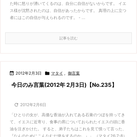
た時に怒りが湧いてくるのは、自分に自信がないからです。 イエ
ス様が沈黙されたのは、自信があったからです。 真理の上に立つ
者にはこの自信が与えられるのです。 - ...
記事を読む

2012年2月3日

マタイ
,
御言葉
今日のみ言葉(2012年 2月3日)【No.235】

2012年2月6日
「ひとりの女が、高価な香油が入れてある石膏のつぼを持ってき
て、イエスに近寄り、食事の席についておられたイエスの頭に香
油を注ぎかけた。 すると、弟子たちはこれを見て憤って言った、
『なんのためにこんなむだ使をするのか。』」 （マタイ26:7-8）