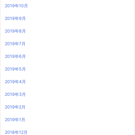
2019年10月
2019年9月
2019年8月
2019年7月
2019年6月
2019年5月
2019年4月
2019年3月
2019年2月
2019年1月
2018年12月