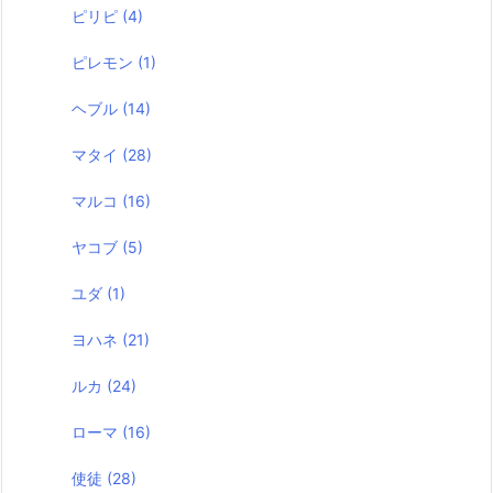
ピリピ
(4)
ピレモン
(1)
ヘブル
(14)
マタイ
(28)
マルコ
(16)
ヤコブ
(5)
ユダ
(1)
ヨハネ
(21)
ルカ
(24)
ローマ
(16)
使徒
(28)