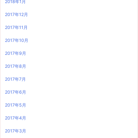
2018年1月
2017年12月
2017年11月
2017年10月
2017年9月
2017年8月
2017年7月
2017年6月
2017年5月
2017年4月
2017年3月