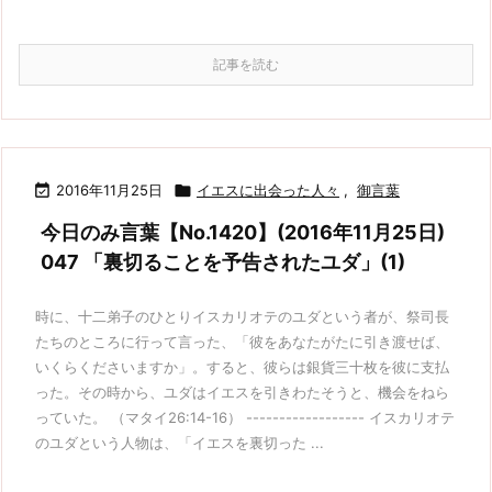
記事を読む

2016年11月25日

イエスに出会った人々
,
御言葉
今日のみ言葉【No.1420】(2016年11月25日)
047 「裏切ることを予告されたユダ」(1)
時に、十二弟子のひとりイスカリオテのユダという者が、祭司長
たちのところに行って言った、「彼をあなたがたに引き渡せば、
いくらくださいますか」。すると、彼らは銀貨三十枚を彼に支払
った。その時から、ユダはイエスを引きわたそうと、機会をねら
っていた。 （マタイ26:14-16） ------------------ イスカリオテ
のユダという人物は、「イエスを裏切った ...