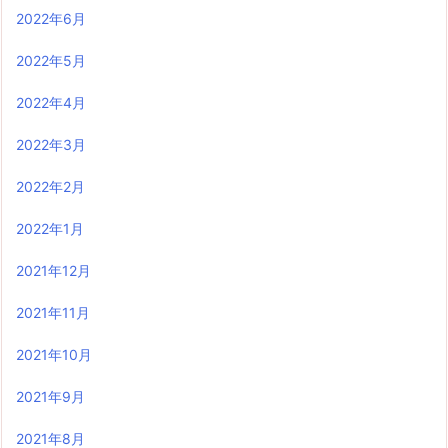
2022年6月
2022年5月
2022年4月
2022年3月
2022年2月
2022年1月
2021年12月
2021年11月
2021年10月
2021年9月
2021年8月