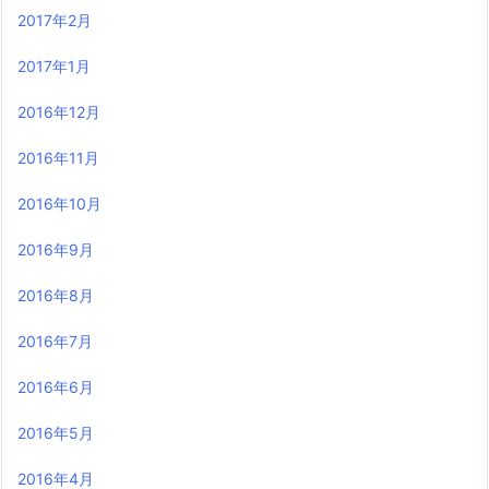
2017年2月
2017年1月
2016年12月
2016年11月
2016年10月
2016年9月
2016年8月
2016年7月
2016年6月
2016年5月
2016年4月