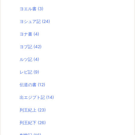
ヨエル書
(3)
ヨシュア記
(24)
ヨナ書
(4)
ヨブ記
(42)
ルツ記
(4)
レビ記
(9)
伝道の書
(12)
出エジプト記
(14)
列王紀上
(23)
列王紀下
(26)