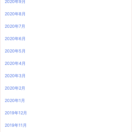
2020年9月
2020年8月
2020年7月
2020年6月
2020年5月
2020年4月
2020年3月
2020年2月
2020年1月
2019年12月
2019年11月