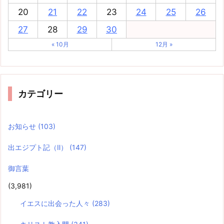
20
21
22
23
24
25
26
27
28
29
30
« 10月
12月 »
カテゴリー
お知らせ
(103)
出エジプト記（Ⅱ）
(147)
御言葉
(3,981)
イエスに出会った人々
(283)