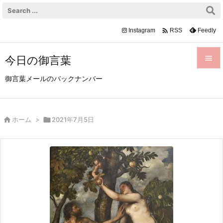

Instagram
Feedly
RSS
今日の御言葉


御言葉メールのバックナンバー
メニュ

サイド

ホーム
>

2021年7月5日

前へ

次へ

検索