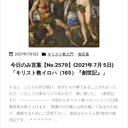

2021年7月5日

キリスト教入門
,
御言葉
今日のみ言葉【No.2579】(2021年 7月 5日)
「キリスト教イロハ（165）『創世記』」
すると、ふたりの目が開け、自分たちの裸であることがわかった
ので、いちじくの葉をつづり合わせて、腰に巻いた。 （創世記
3:7） ------------------ 今回からキリスト教イロハシリーズは聖
書各巻を取り上げます。 聖書の○○書には何が書いてあるのか知
り、概観するためにご活用下さい。 最初はもちろん第1巻目の創
世記です。 -*-*-*-*-*-*- ...