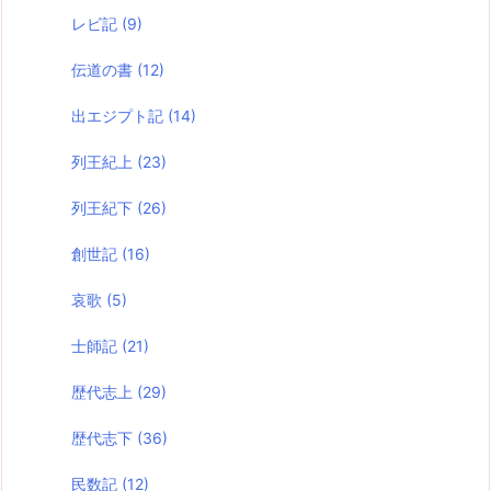
レビ記
(9)
伝道の書
(12)
出エジプト記
(14)
列王紀上
(23)
列王紀下
(26)
創世記
(16)
哀歌
(5)
士師記
(21)
歴代志上
(29)
歴代志下
(36)
民数記
(12)