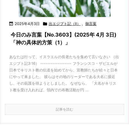

2025年4月3日

出エジプト記（Ⅱ）
,
御言葉
今日のみ言葉【No.3603】(2025年 4月 3日)
「神の具体的方策（1）」
あなたは行って、イスラエルの長老たちを集めて言いなさい （出
エジプト記3:16） ------------------ フランシスコ・ザビエルが
日本でキリスト教の伝道を始めてから、宣教師たちが続々と日本
にやって来ました。 彼らはその地のリーダーである大名に接近
し、その庇護を得ようとしました。 なぜなら、 「大名がキリス
ト教を受け入れれば、領内での布教活動が円 ...
記事を読む