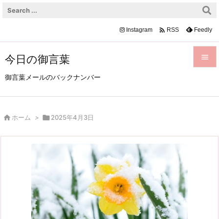

Instagram
Feedly
RSS
今日の御言葉


御言葉メールのバックナンバー
メニュ

サイド

ホーム
>

2025年4月3日

前へ

次へ

検索