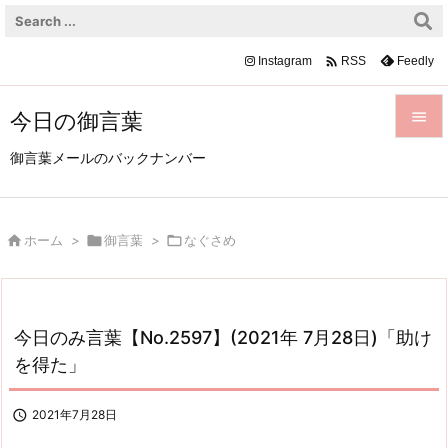

Instagram
Feedly
RSS
今日の御言葉


御言葉メールのバックナンバー
メニュ

前へ

ホーム
>

御言葉
>

なぐさめ

次へ

検索
今日のみ言葉【No.2597】(2021年 7月28日)「助け
を得た」

2021年7月28日