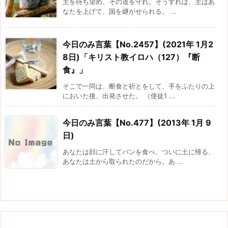
主を待ち望め、その道を守れ。そうすれば、主はあ
なたを上げて、国を継がせられる。 ...
今日のみ言葉【No.2457】(2021年 1月2
8日)「キリスト教イロハ（127）『断
食』」
そこで一同は、断食と祈とをして、手をふたりの上
においた後、出発させた。 （使徒1 ...
今日のみ言葉【No.477】(2013年 1月 9
日)
あなたは顔に汗してパンを食べ、ついに土に帰る、
あなたは土から取られたのだから。あ ...