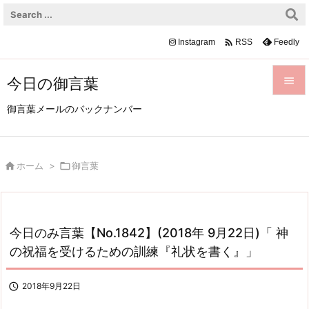

Instagram
Feedly
RSS
今日の御言葉


御言葉メールのバックナンバー
メニュ

前へ

ホーム
>

御言葉

次へ

検索
今日のみ言葉【No.1842】(2018年 9月22日)「 神
の祝福を受けるための訓練『礼状を書く』」

2018年9月22日