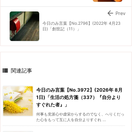

Prev
今日のみ言葉【No.2796】(2022年 4月23
日)「創世記（11）」

関連記事
今日のみ言葉【No.3972】(2026年 8月
1日)「生活の処方箋（337）『自分より
すぐれた者』」
何事も党派心や虚栄からするのでなく、へりくだっ
た心をもって互に人を自分よりすぐれ ...