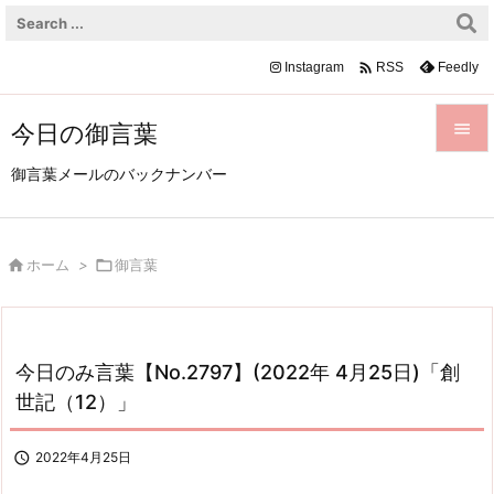

Instagram
Feedly
RSS
今日の御言葉


御言葉メールのバックナンバー
メニュ

前へ

ホーム
>

御言葉

次へ

検索
今日のみ言葉【No.2797】(2022年 4月25日)「創
世記（12）」

2022年4月25日