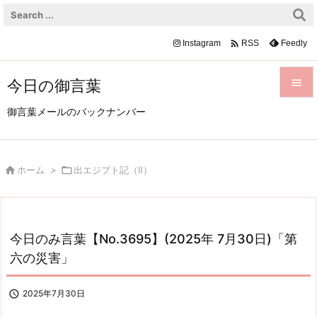

Instagram
Feedly
RSS
今日の御言葉


御言葉メールのバックナンバー
メニュ

前へ

ホーム
>

出エジプト記（Ⅱ）

次へ

検索
今日のみ言葉【No.3695】(2025年 7月30日)「第
六の災害」

2025年7月30日