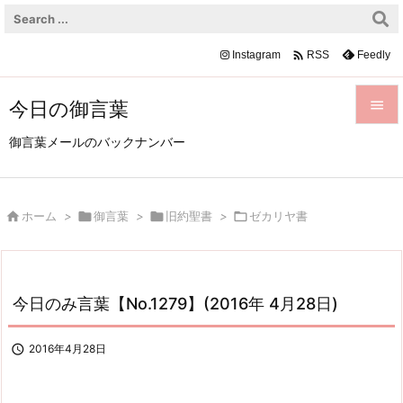

Instagram
Feedly
RSS
今日の御言葉


御言葉メールのバックナンバー
メニュ

前へ

ホーム
>

御言葉
>

旧約聖書
>

ゼカリヤ書

次へ

検索
今日のみ言葉【No.1279】(2016年 4月28日)

2016年4月28日