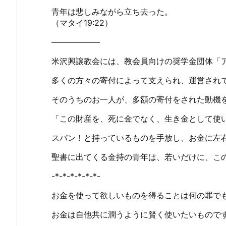
青年は悲しみながら立ち去った。
（マタイ19:22）
——————
米沢興譲教会には、教会員向けの奨学金団体「アガペー
多くの方々の寄付によって支えられ、運営され
そのうちのお一人が、多額の寄付をされた動機
「この財産を、死に金でなく、生き金として使
スパン！と持っているものを手放し、お金に左
聖書に出てくる金持の青年は、若いだけに、こ
-*-*-*-*-*-*-
お金を使って欲しいものを得ることは何の罪で
お金は自他共に潤うように賢く使いたいもので