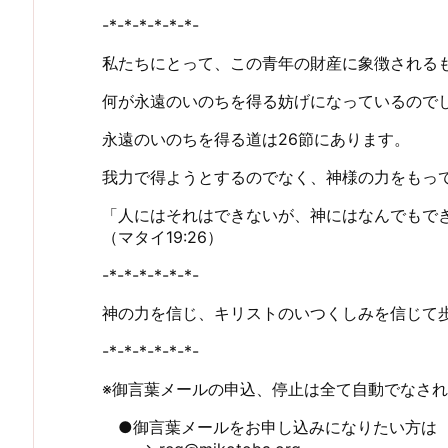
-*-*-*-*-*-*-
私たちにとって、この青年の財産に象徴される
何が永遠のいのちを得る妨げになっているので
永遠のいのちを得る道は26節にあります。
我力で得ようとするのでなく、神様の力をもっ
「人にはそれはできないが、神にはなんでもで
（マタイ19:26）
-*-*-*-*-*-*-
神の力を信じ、キリストのいつくしみを信じて
-*-*-*-*-*-*-
※御言葉メールの申込、停止は全て自動でなさ
●御言葉メールをお申し込みになりたい方は