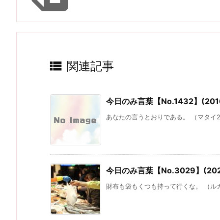

関連記事
今日のみ言葉【No.1432】(201
あなたの言うとおりである。 （マタイ26:64） -
今日のみ言葉【No.3029】(20
財布も袋もくつも持って行くな。 （ルカ10:4） -