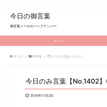
今日の御言葉
御言葉メールのバックナンバー
ホーム

ホーム
>

御言葉
>

イエスに出会った人々
今日のみ言葉【No.1402】(

2016年11月2日