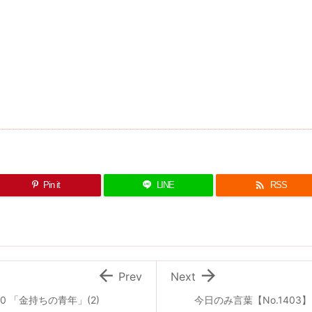

Pin it
LINE
RSS


Prev
Next
040 「金持ちの青年」(2)
今日のみ言葉【No.1403】